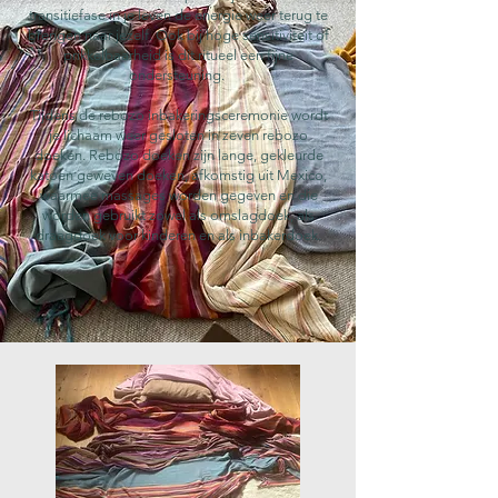
transitiefase in je leven de energie weer terug te
brengen naar jezelf. Ook bij hoge sensitiviteit of
prikkelbaarheid is dit ritueel een fijne
ondersteuning.
Tijdens de rebozo inbakeringsceremonie wordt
je lichaam weer gesloten in zeven rebozo
doeken. Rebozo doeken zijn lange, gekleurde
katoen geweven doeken, afkomstig uit Mexico,
waarmee massages worden gegeven en die
worden gebruikt zowel als omslagdoek, als
draagdoek voor kinderen en als inbakerdoek.