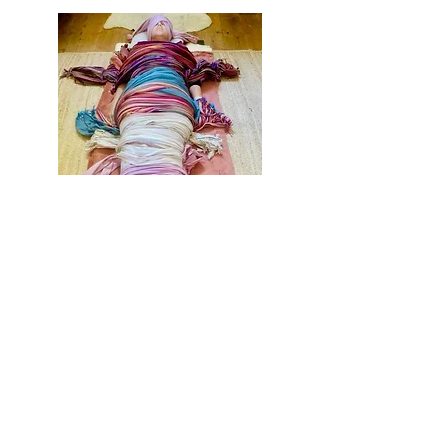
Rebozo
Een rebozo inbakeringsritueel is bedoeld
de vrouw na de zwangerschap en bevalling
haar lichaam weer aan zichzelf terug te
geven. Tijdens het rebozo ritueel wordt het
lichaam weer gesloten in zeven rebozo
doeken. Het ritueel zoals wij het toepassen
is geschikt voor iedereen, in alle stadia van
je leven.